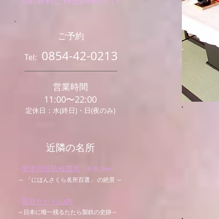
※桜の時季のご予約はお早めにどうぞ
ご予約
0854-42-0213
Tel:
営業時間
11:00〜22:0
0
水(終日)・日(夜のみ)
定休日：
近隣の名所
・
斐伊川堤防桜並木
（全長2km）
～ 「にほんさくら名所百選」 の絶景 ～
・
菅谷たたら山内
～日本に唯一残るたたら製鉄の史跡～