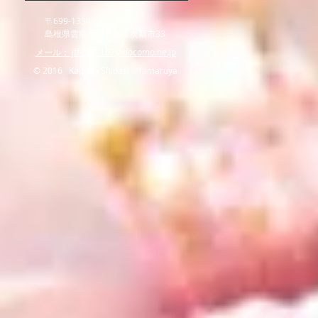
〒699-1334
島根県雲南市木次町木次新市33
​メール： jff-701-107@docomo.ne.jp
© 2016 Kappou Shidasi Tamaruya