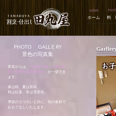
PHO
HOME
ホーム
料 
PHOTO GALLＥRY
Garll
景色の写真集
客室からは、
中国地方髄一の桜の名
所「斐伊川堤防桜並木」
が一望でき
ます。
春は桜、夏は新緑、
秋は紅葉、冬は雪景色。
季節のうつろいと共に、旬の食材で
おもてなしいたします。