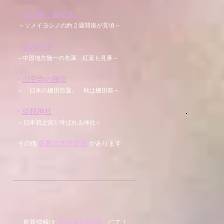
・
緑の桜「御衣黄」
～ソメイヨシノの約２週間後が見頃～
・
龍頭が滝
～中国地方髄一の名瀑、紅葉も見事～
・
山王寺の棚田
～
「日本の棚田百選」 秋は棚田祭～
・
須我神社
～
日本初之宮と呼ばれる神社～
多数の名所史跡
その他
があ
ります
F
acebook
最新情報は
にて！