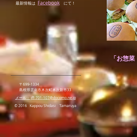
Facebook
最新情報は
にて！
「お惣菜
〒699-1334
島根県雲南市木次町木次新市33
​メール： jff-701-107@docomo.ne.jp
© 2016 Kappou Shidasi Tamaruya