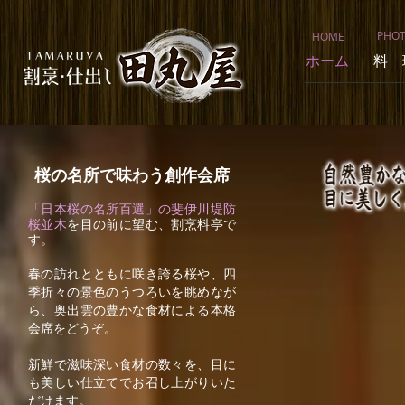
PHO
HOME
ホーム
料 
桜の名所で味わう創作会席
「日本桜の名所百選」の斐伊川堤防
桜並木
を目の前に望む、割烹料亭で
す。
春の訪れとともに咲き誇る桜や、四
季折々の景
色のうつろいを眺めなが
ら、奥出雲の豊かな食材による本格
会席をどうぞ。
新鮮で滋味深い食材の数々を、目に
も美しい仕立てでお召し上がりいた
だけます。